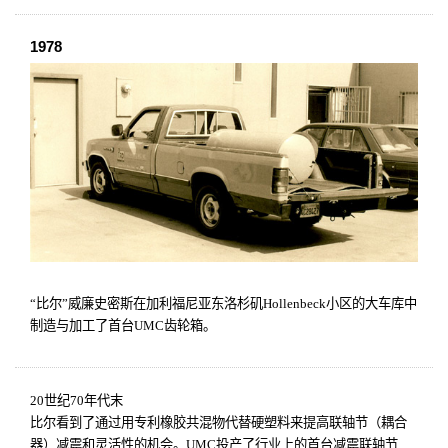
1978
“比尔”威廉史密斯在加利福尼亚东洛杉矶
Hollenbeck
小区的大车库中
制造与加工了首台
UMC
齿轮箱。
20
世纪
70
年代末
比尔看到了通过用专利橡胶共混物代替硬塑料来提高联轴节（耦合
器）减震和灵活性的机会。
UMC
投产了行业上的首台减震联轴节