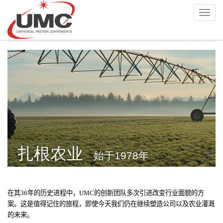
Skip
Toggl
to
navig
main
content
扎根农业
始于1978年
在其
36
年的历史进程中，
UMC
的创新团队多次引进改变行业面貌的方
案。这是值得记住的旅程，即使今天我们仍在继续塑造公司以及农业灌溉
的未来。