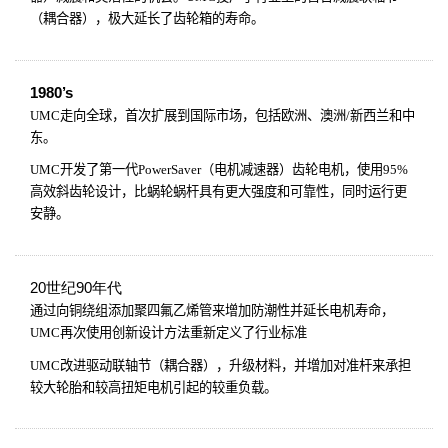
（耦合器），极大延长了齿轮箱的寿命。
1980’s
UMC
走向全球，首次扩展到国际市场，包括欧洲、澳洲
/
新西兰和中
东。
UMC
开发了第一代
PowerSaver
（电机减速器）齿轮电机，使用
95%
高效斜齿轮设计，比蜗轮蜗杆具有更大强度和可靠性，同时运行更
安静。
20世纪90年代
通过向铜绕组添加聚四氟乙烯管来增加防潮性并延长电机寿命，
UMC
再次使用创新设计方法重新定义了行业标准
UMC
改进驱动联轴节（耦合器），升级材料，并增加对准杆来承担
较大轮胎和较高扭矩电机引起的较重负载。