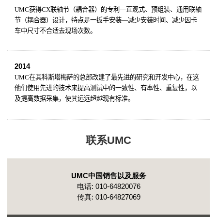
UMC
获得
CX
联轴节（耦合器）的专利
—
直观式、预组装、通用联轴
节（耦合器）设计，特点是一扳手安装
—
减少安装时间、减少因卡
车中尺寸不合适去现场次数。
2014
UMC
在其科斯塔梅萨的总部改建了最先进的研究和开发中心，在这
他们使用先进的技术来提高测试中的一致性、有率性、重复性，以
及提高数据采集，使其远远超越现有标准。
联系UMC
UMC中国销售以及服务
电话: 010-64820076
传真: 010-64827069